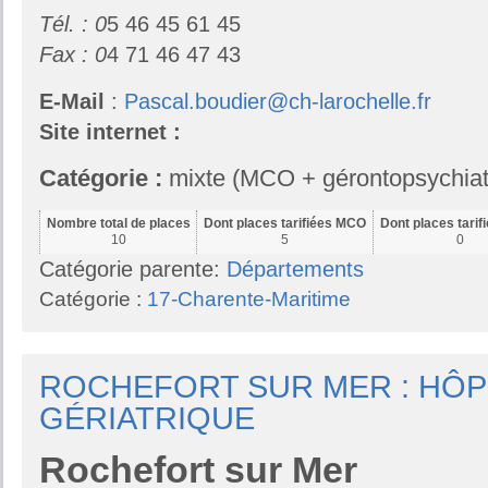
Tél. : 0
5 46 45 61 45
Fax :
0
4 71 46 47 43
E-Mail
:
Pascal.boudier@ch-larochelle.fr
Site internet :
Catégorie :
mixte (MCO + gérontopsychiat
Nombre total de places
Dont places tarifiées MCO
Dont places tari
10
5
0
Catégorie parente:
Départements
Catégorie :
17-Charente-Maritime
ROCHEFORT SUR MER : HÔP
GÉRIATRIQUE
Rochefort sur Mer